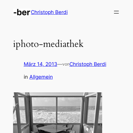
Zum
Christoph Berdi
Inhalt
springen
iphoto-mediathek
März 14, 2013
—
Christoph Berdi
von
in
Allgemein