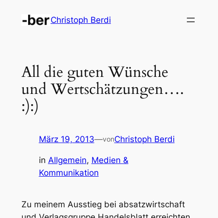
Zum
Christoph Berdi
Inhalt
springen
All die guten Wünsche
und Wertschätzungen….
:):)
März 19, 2013
—
Christoph Berdi
von
in
Allgemein
, 
Medien &
Kommunikation
Zu meinem Ausstieg bei absatzwirtschaft
und Verlagsgruppe Handelsblatt erreichten