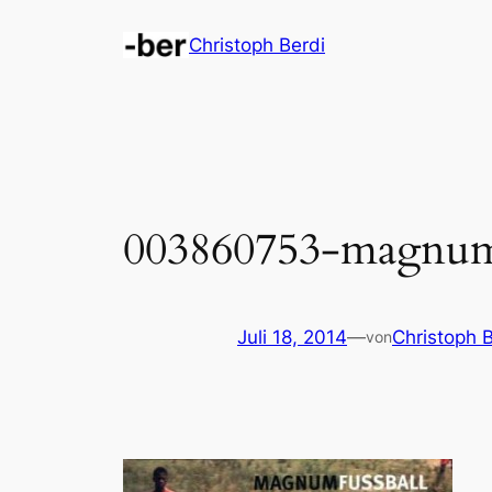
Zum
Christoph Berdi
Inhalt
springen
003860753-magnum-
Juli 18, 2014
—
Christoph B
von