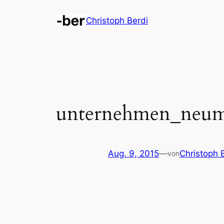
Zum
Christoph Berdi
Inhalt
springen
unternehmen_neum
Aug. 9, 2015
—
Christoph 
von