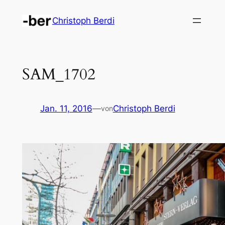
Zum
Christoph Berdi
Inhalt
springen
SAM_1702
Jan. 11, 2016
—
Christoph Berdi
von