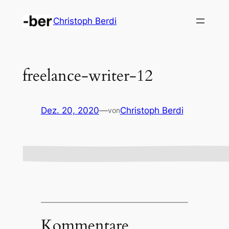
Zum
Christoph Berdi
Inhalt
springen
freelance-writer-12
Dez. 20, 2020
—
Christoph Berdi
von
Kommentare