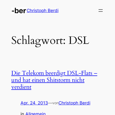
Zum
Christoph Berdi
Inhalt
springen
Schlagwort:
DSL
Die Telekom beerdigt DSL-Flats –
und hat einen Shitstorm nicht
verdient
Apr. 24, 2013
—
Christoph Berdi
von
in
Allgemein