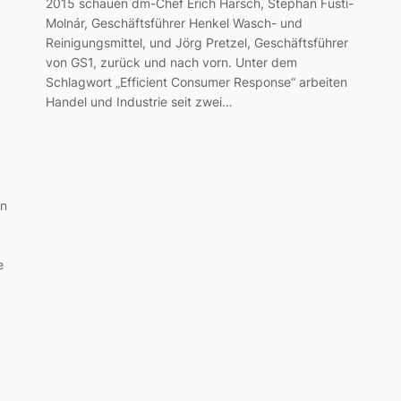
2015 schauen dm-Chef Erich Harsch, Stephan Füsti-
Molnár, Geschäftsführer Henkel Wasch- und
Reinigungsmittel, und Jörg Pretzel, Geschäftsführer
von GS1, zurück und nach vorn. Unter dem
Schlagwort „Efficient Consumer Response“ arbeiten
Handel und Industrie seit zwei…
en
e