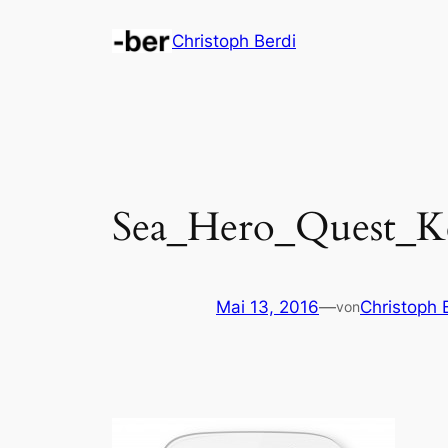
Zum
Christoph Berdi
Inhalt
springen
Sea_Hero_Quest_Ke
Mai 13, 2016
—
Christoph 
von