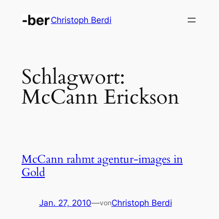
Zum
Christoph Berdi
Inhalt
springen
Schlagwort:
McCann Erickson
McCann rahmt agentur-images in
Gold
Jan. 27, 2010
—
Christoph Berdi
von