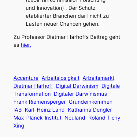
(Expertenkommission Forschung
und Innovation) . Der Schutz
etablierter Branchen darf nicht zu
Lasten neuer Chancen gehen.
Zu Professor Dietmar Harhoffs Beitrag geht
es
hier
.
Accenture
Arbeitslosigkeit
Arbeitsmarkt
Dietmar Harhoff
Digital Darwinism
Digitale
Transformation
Digitaler Darwinismus
Frank Riemensperger
Grundeinkommen
IAB
Karl-Heinz Land
Katharina Dengler
Max-Planck-Institut
Neuland
Roland Tichy
Xing