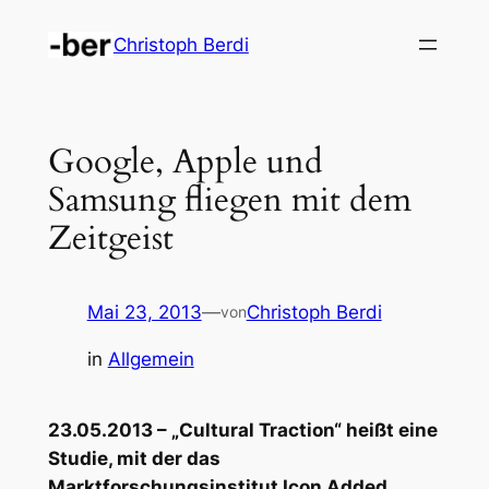
Zum
Christoph Berdi
Inhalt
springen
Google, Apple und
Samsung fliegen mit dem
Zeitgeist
Mai 23, 2013
—
Christoph Berdi
von
in
Allgemein
23.05.2013 – „Cultural Traction“ heißt eine
Studie, mit der das
Marktforschungsinstitut Icon Added