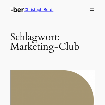
Zum
Christoph Berdi
Inhalt
springen
Schlagwort:
Marketing-Club